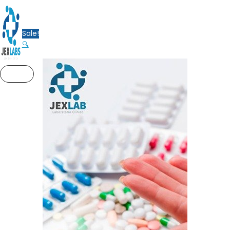
Ir
al
contenido
Sale!
🔍
MENÚ
PRINCIPAL