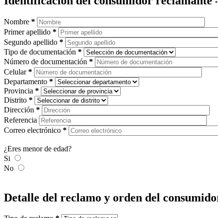
Identificación del consumidor reclamante
*
Nombre
*
Primer apellido
*
Segundo apellido
*
Tipo de documentación
*
Número de documentación
*
Celular
*
Departamento
*
Provincia
*
Distrito
*
Dirección
*
Referencia
Correo electrónico
*
¿Eres menor de edad?
Si
No
Detalle del reclamo y orden del consumid