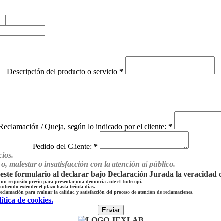
Descripción del producto o servicio
*
 Reclamación / Queja, según lo indicado por el cliente:
*
Pedido del Cliente:
*
cios.
o, malestar o insatisfacción con la atención al público.
 este formulario al declarar bajo Declaración Jurada la veracidad d
s un requisito previo para presentar una denuncia ante el Indecopi.
udiendo extender el plazo hasta treinta días.
reclamación para evaluar la calidad y satisfacción del proceso de atención de reclamaciones.
ítica de cookies.