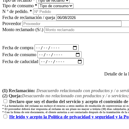
Tipo de reclamo
*
Tipo de consumo
*
N º de pedido.
*
Fecha de reclamación / queja
Proveedor
Monto reclamado (S/.)
Fecha de compra
Fecha de consumo
Fecha de caducidad
Detalle de la
(1)
Reclamación:
Desacuerdo relacionado con productos y / o servi
(2)
Queja:
Desacuerdo no relacionado con productos y / o servicios; 
Declaro que soy el dueño del servicio y acepto el contenido de
*
La formulación del reclamo no excluye el recurso a otros medios de resolución de controversias ni e
*
El proveedor deberá dar respuesta al reclamo en un plazo no mayor a treinta (30) días calendario, p
*
Con la firma de este documento, el cliente autoriza a ser contactado después de la tramitación de la 
He leído y acepto la Política de privacidad y seguridad y la Pol